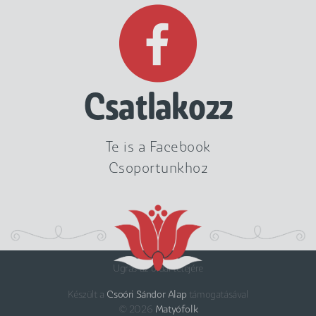
Csatlakozz
Te is a Facebook
Csoportunkhoz
Ugrás az oldal tetejére
Készült a
Csoóri Sándor Alap
támogatásával
© 2026
Matyófolk