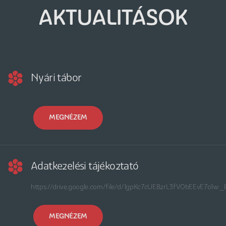
AKTUALITÁSOK
Nyári tábor
MEGNÉZEM
Adatkezelési tájékoztató
https://drive.google.com/file/d/1gpKc7cUEBzrL3fV0bEEvE7o1
MEGNÉZEM