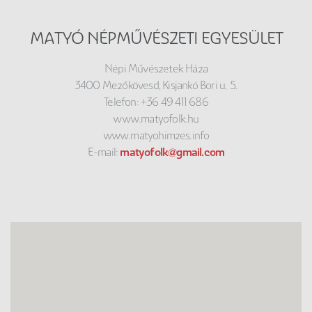
MATYÓ NÉPMŰVÉSZETI EGYESÜLET
Népi Művészetek Háza
3400 Mezőkövesd, Kisjankó Bori u. 5.
Telefon: +36 49 411 686
www.matyofolk.hu
www.matyohimzes.info
E-mail:
matyofolk@gmail.com