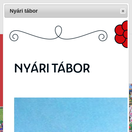
Nyári tábor
Magyar
/
English
Népi Művészetek Háza 3400 Mezőkövesd,
Kisjankó Bori u. 5.
Telefon: 49-411-686
NYÁRI TÁBOR
E-mail:
matyofolk@gmail.com