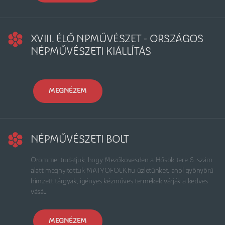
XVIII. ÉLŐ NPMŰVÉSZET - ORSZÁGOS
NÉPMŰVÉSZETI KIÁLLÍTÁS
MEGNÉZEM
NÉPMŰVÉSZETI BOLT
Örömmel tudatjuk, hogy Mezőkövesden a Hősök tere 6. szám
alatt megnyitottuk MATYOFOLK.hu üzletünket, ahol gyönyörű
hímzett tárgyak, igényes kézműves termékek várják a kedves
vásá...
MEGNÉZEM