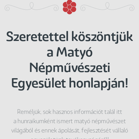
Szeretettel köszöntjük
a Matyó
Népművészeti
Egyesület honlapján!
Reméljük, sok hasznos információt talál itt
a hunraikumként ismert matyó népművészet
világából és ennek ápolását, fejlesztését vállaló