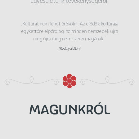
egyesületünk tevékenységéről!
„Kultúrát nem lehet örökölni. Az elődök kultúrája
egykettőre elpárolog, ha minden nemzedék újra
meg újra meg nem szerzi magának.”
(Kodály Zoltán)
MAGUNKRÓL