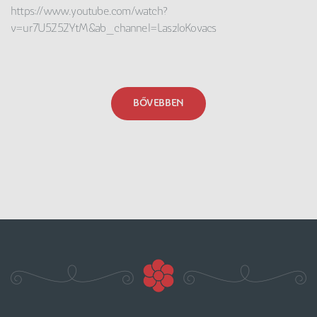
https://www.youtube.com/watch?
v=ur7U5Z5ZYtM&ab_channel=LaszloKovacs
BŐVEBBEN