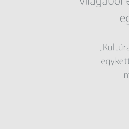
világából 
e
„Kultúr
egyket
m