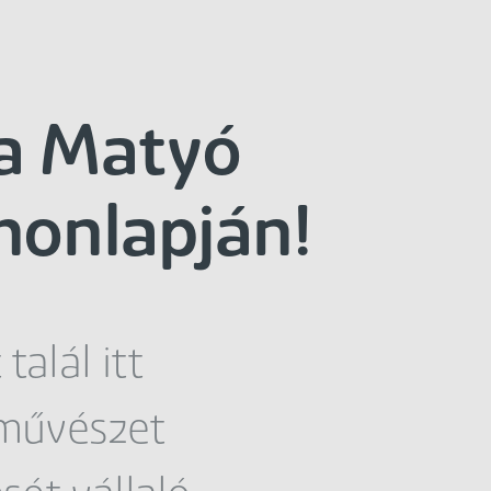
 a Matyó
honlapján!
alál itt
pművészet