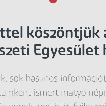
ttel köszöntjük
eti Egyesület 
k, sok hasznos információt t
kumként ismert matyó né