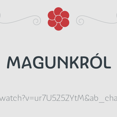
MAGUNKRÓL
/watch?v=ur7U5Z5ZYtM&ab_cha