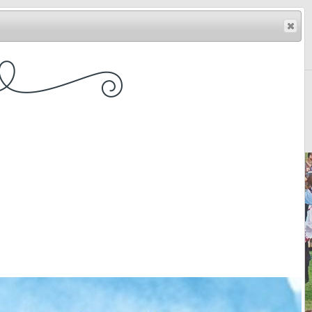
yofolk@gmail.com
Magyar
/
English
SOK
GALÉRIA
WEBÁRUHÁZ
KAPCSOLAT