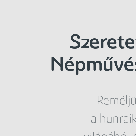
Szerete
Népművész
Reméljü
a hunrai