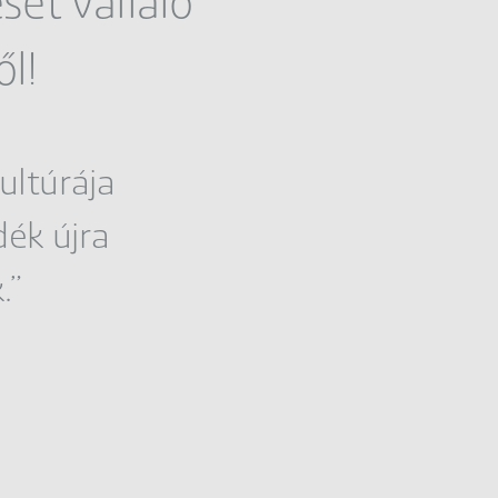
sét vállaló
l!
ultúrája
ék újra
.”