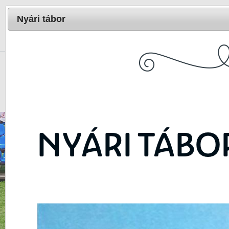
Nyári tábor
Népi Művészetek Háza 
KEZDŐLAP
MAGU
NYÁRI TÁBO