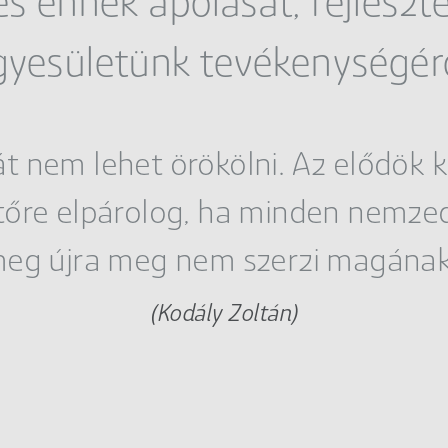
és ennek ápolását, fejleszté
gyesületünk tevékenységérő
át nem lehet örökölni. Az elődök k
tőre elpárolog, ha minden nemzed
eg újra meg nem szerzi magának
(Kodály Zoltán)