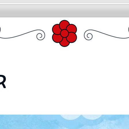
3400 Mezőkövesd, Kisjankó Bori u. 5.
Telefon: 49-411-686
E-mail:
mat
NKRÓL
AKTUÁLIS
ÖRÖKSÉG
SZOLGÁLTATÁ
R