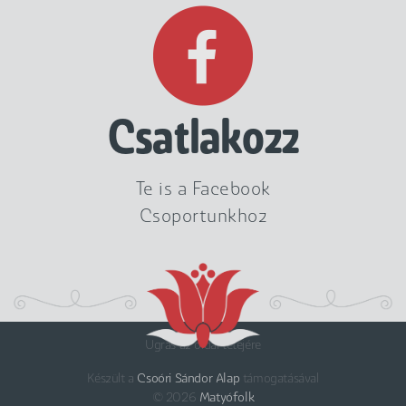
Csatlakozz
Te is a Facebook
Csoportunkhoz
Ugrás az oldal tetejére
Készült a
Csoóri Sándor Alap
támogatásával
© 2026
Matyófolk