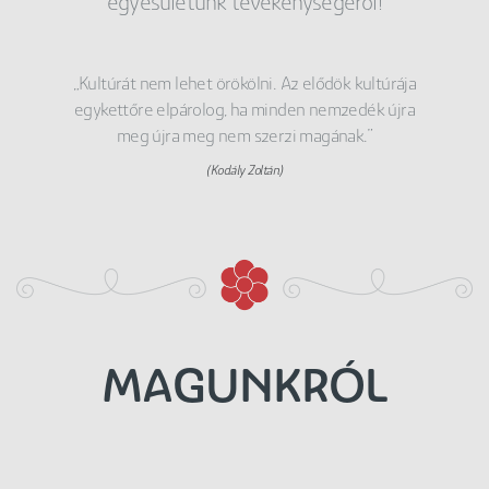
egyesületünk tevékenységéről!
„Kultúrát nem lehet örökölni. Az elődök kultúrája
egykettőre elpárolog, ha minden nemzedék újra
meg újra meg nem szerzi magának.”
(Kodály Zoltán)
MAGUNKRÓL