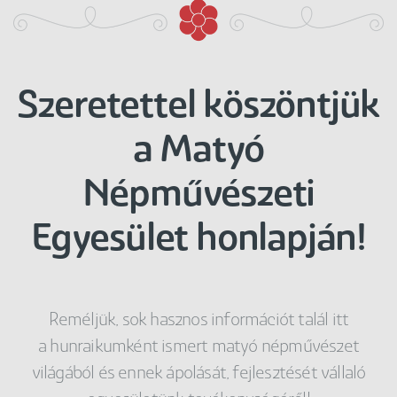
Szeretettel köszöntjük
a Matyó
Népművészeti
Egyesület honlapján!
Reméljük, sok hasznos információt talál itt
a hunraikumként ismert matyó népművészet
világából és ennek ápolását, fejlesztését vállaló