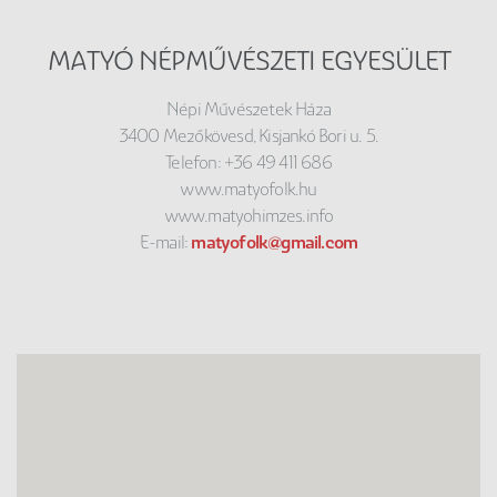
MATYÓ NÉPMŰVÉSZETI EGYESÜLET
Népi Művészetek Háza
3400 Mezőkövesd, Kisjankó Bori u. 5.
Telefon: +36 49 411 686
www.matyofolk.hu
www.matyohimzes.info
E-mail:
matyofolk@gmail.com