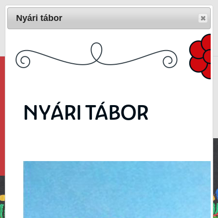
Nyári tábor
Magyar
/
English
Népi Művészetek Háza 3400 Mezőkövesd,
Kisjankó Bori u. 5.
Telefon: 49-411-686
NYÁRI TÁBOR
E-mail:
matyofolk@gmail.com