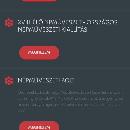
XVIII. ÉLŐ NPMŰVÉSZET - ORSZÁGOS
NÉPMŰVÉSZETI KIÁLLÍTÁS
MEGNÉZEM
NÉPMŰVÉSZETI BOLT
Örömmel tudatjuk, hogy Mezőkövesden a Hősök tere 6. szám
alatt megnyitottuk MATYOFOLK.hu üzletünket, ahol gyönyörű
hímzett tárgyak, igényes kézműves termékek várják a kedves
vásá...
MEGNÉZEM