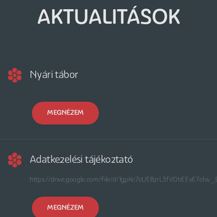
AKTUALITÁSOK
Nyári tábor
MEGNÉZEM
Adatkezelési tájékoztató
https://drive.google.com/file/d/1gpKc7cUEBzrL3fV0bEEvE7o1
MEGNÉZEM