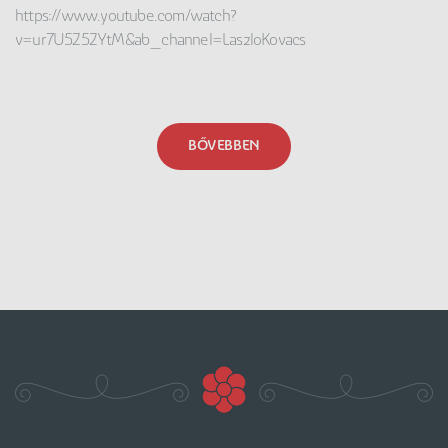
https://www.youtube.com/watch?
v=ur7U5Z5ZYtM&ab_channel=LaszloKovacs
BŐVEBBEN