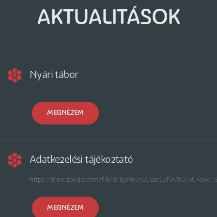
AKTUALITÁSOK
Nyári tábor
MEGNÉZEM
Adatkezelési tájékoztató
https://drive.google.com/file/d/1gpKc7cUEBzrL3fV0bEEvE7o1
MEGNÉZEM