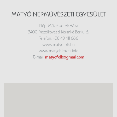
MATYÓ NÉPMŰVÉSZETI EGYESÜLET
Népi Művészetek Háza
3400 Mezőkövesd, Kisjankó Bori u. 5.
Telefon: +36 49 411 686
www.matyofolk.hu
www.matyohimzes.info
E-mail:
matyofolk@gmail.com