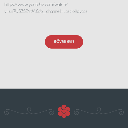
https://www.youtube.com/watch?
v=ur7U5Z5ZYtM&ab_channel=LaszloKovacs
BŐVEBBEN