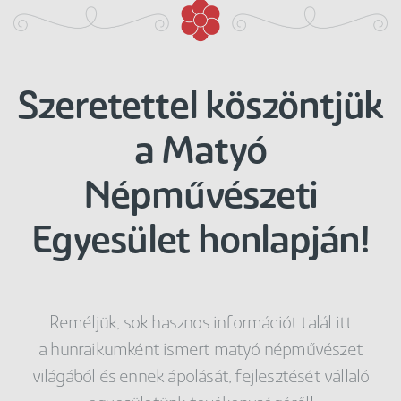
Szeretettel köszöntjük
a Matyó
Népművészeti
Egyesület honlapján!
Reméljük, sok hasznos információt talál itt
a hunraikumként ismert matyó népművészet
világából és ennek ápolását, fejlesztését vállaló