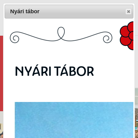
Nyári tábor
Magyar
/
English
Népi Művészetek Háza 3400 Mezőkövesd,
Kisjankó Bori u. 5.
Telefon: 49-411-686
NYÁRI TÁBOR
E-mail:
matyofolk@gmail.com