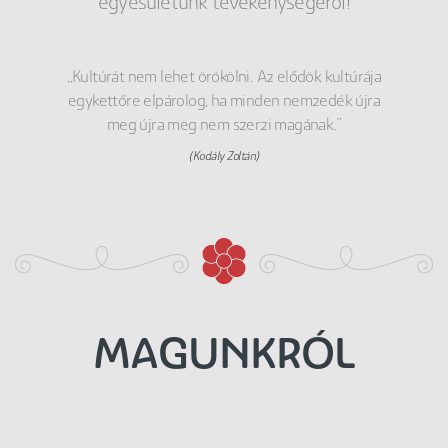
egyesületünk tevékenységéről!
„Kultúrát nem lehet örökölni. Az elődök kultúrája
egykettőre elpárolog, ha minden nemzedék újra
meg újra meg nem szerzi magának.”
(Kodály Zoltán)
MAGUNKRÓL