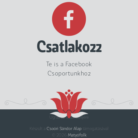
Csatlakozz
Te is a Facebook
Csoportunkhoz
Ugrás az oldal tetejére
Készült a
Csoóri Sándor Alap
támogatásával
© 2026
Matyófolk