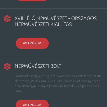
XVIII. ÉLŐ NPMŰVÉSZET - ORSZÁGOS
NÉPMŰVÉSZETI KIÁLLÍTÁS
MEGNÉZEM
NÉPMŰVÉSZETI BOLT
Örömmel tudatjuk, hogy Mezőkövesden a Hősök tere 6. szám
alatt megnyitottuk MATYOFOLK.hu üzletünket, ahol gyönyörű
hímzett tárgyak, igényes kézműves termékek várják a kedves
vásá...
MEGNÉZEM