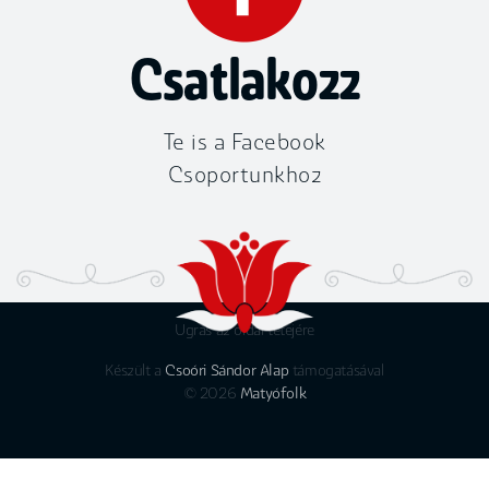
Csatlakozz
Te is a Facebook
Csoportunkhoz
Ugrás az oldal tetejére
Készült a
Csoóri Sándor Alap
támogatásával
© 2026
Matyófolk