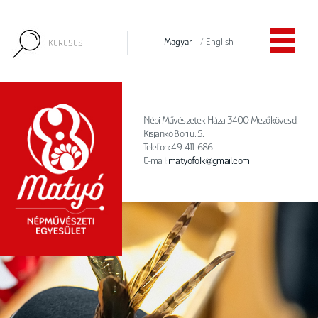
Magyar
/
English
Népi Művészetek Háza 3400 Mezőkövesd,
Kisjankó Bori u. 5.
Telefon: 49-411-686
E-mail:
matyofolk@gmail.com