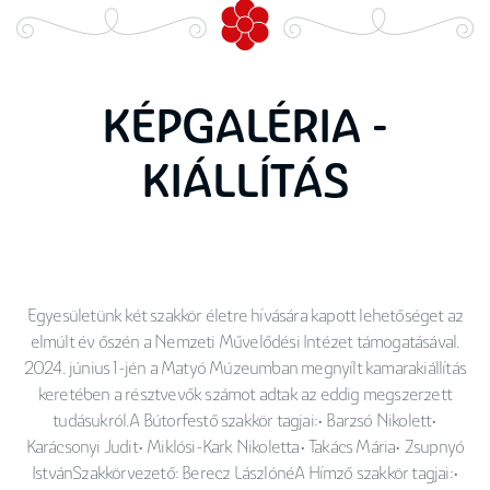
KÉPGALÉRIA -
KIÁLLÍTÁS
Egyesületünk két szakkör életre hívására kapott lehetőséget az
elmúlt év őszén a Nemzeti Művelődési Intézet támogatásával.
2024. június 1-jén a Matyó Múzeumban megnyílt kamarakiállítás
keretében a résztvevők számot adtak az eddig megszerzett
tudásukról.A Bútorfestő szakkör tagjai:• Barzsó Nikolett•
Karácsonyi Judit• Miklósi-Kark Nikoletta• Takács Mária• Zsupnyó
IstvánSzakkörvezető: Berecz LászlónéA Hímző szakkör tagjai:•