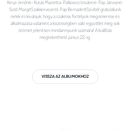
Keszi Jenőné• Kutás Marietta• Palkovics Istvánné• Pap Jánosné•
Sütő MargitSzakkörvezető: Pap BernadettSzívből gratulálunk
nekik és kívánjuk, hogy a szakmai fortélyok megismerése és
alkalmazása valamint a közösségben való együttlét még sok
örömet jelentsen mindannyiunk számára! A kiállítás
megtekinthető június 22-ig.
VISSZA AZ ALBUMOKHOZ