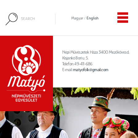
Magyar
/
English
Népi Művészetek Háza 3400 Mezőkövesd,
Kisjankó Bori u. 5.
Telefon: 49-411-686
E-mail:
matyofolk@gmail.com