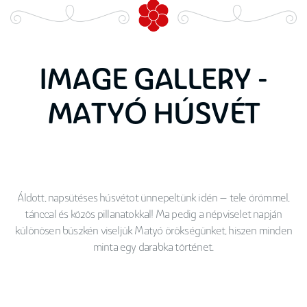
IMAGE GALLERY -
MATYÓ HÚSVÉT
Áldott, napsütéses húsvétot ünnepeltünk idén – tele örömmel,
tánccal és közös pillanatokkal! Ma pedig a népviselet napján
különösen büszkén viseljük Matyó örökségünket, hiszen minden
minta egy darabka történet.