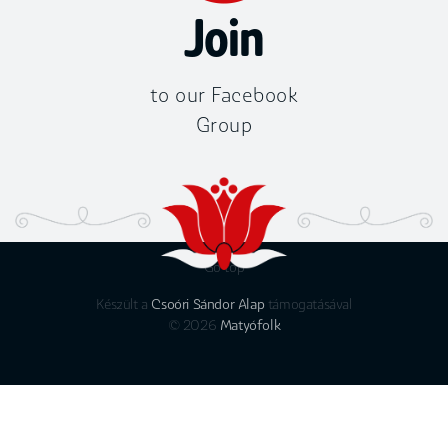
Join
to our Facebook
Group
Go top
Készült a
Csoóri Sándor Alap
támogatásával
© 2026
Matyófolk